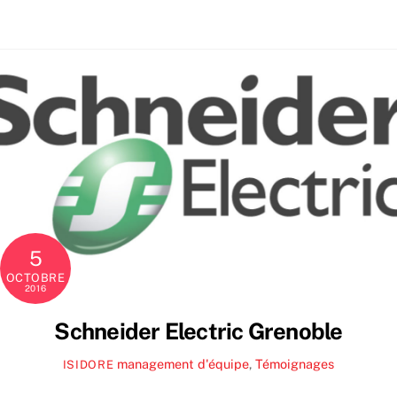
Skip
to
content
5
OCTOBRE
2016
Schneider Electric Grenoble
management d'équipe
,
Témoignages
ISIDORE