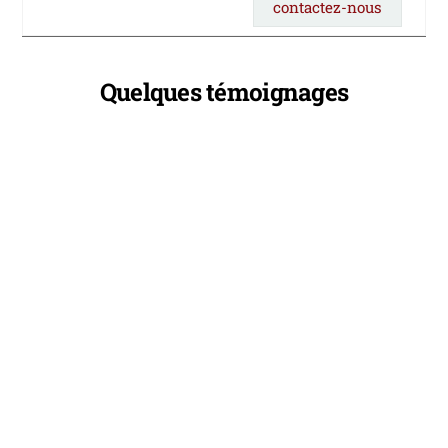
contactez-nous
Quelques témoignages
Green-acres
J’ai été ravi de proposer la formation « ONIVO » à notre
équipe. Christian, par sa méthodologie innovante, et par
la qualité de son animation a embarqué toute l’équipe
dans une réflexion autour de la performance. Le détour
par le monde du sport et le bon équilibre théorie /
ateliers ludiques ont permis l’implication de […]